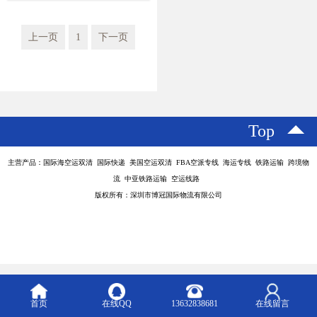
专线 好服务更优廉
上一页
1
下一页
Top
主营产品：国际海空运双清 国际快递 美国空运双清 FBA空派专线 海运专线 铁路运输 跨境物
流 中亚铁路运输 空运线路
版权所有：深圳市博冠国际物流有限公司
首页
在线QQ
13632838681
在线留言