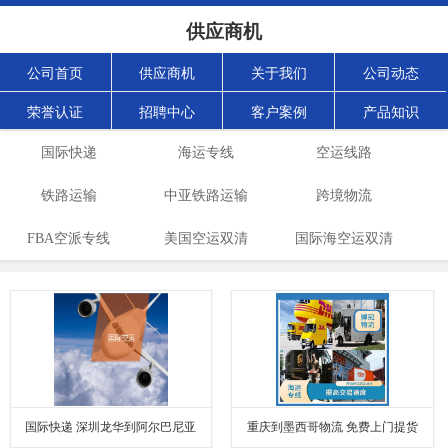
供应商机
公司首页
供应商机
关于我们
公司动态
荣誉认证
招聘中心
客户案例
产品知识
国际快递
海运专线
空运线路
铁路运输
中亚铁路运输
跨境物流
FBA空派专线
美国空运双清
国际海空运双清
国际快递 深圳龙华到阿尔巴尼亚
重庆到墨西哥物流 免费上门提货