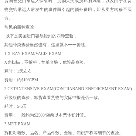
货物被交由承运人保管时，货物灭失或损坏的风险，以及由于在货
物交给承运人后发生的事件而引起的额外费用，即从卖方转移至买
方。
常见的四种查验
以下是美国进口容易碰到的四种查验，
其他种类查验当然也有，这里就不一一赘述。
1.X-RAY EXAM/VACIS EXAM
X光扫描，不拆柜，简单查验，危险品查验。
耗时：1天左右
费用：约$10/CBM
2.CET/INTENSIVE EXAM(CONTRABAND ENFORCEMENT EXAM)
升级版的查验，卸货查看货物与实际申报是否一致。
耗时：5-6天
费用：一般约为$2500/68乘以本票体积计算。
3.MET EXAM
拆柜对箱数、品名、产品件数、金额、知识产权等细节的查验。