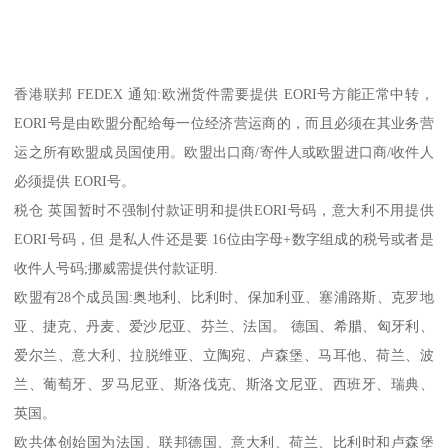
香港联邦 FEDEX 通知:欧洲货件需要提供 EORI号方能正常中转，
EORI号是由欧盟分配给每一位经济营运商的，而且必须在其业务营
运之所有欧盟成员国使用。欧盟出口商/寄件人或欧盟进口商/收件人
必须提供 EORI号。
税仓 英国暂时不强制付款证明和提供EORI号码，意大利不用提供
EORI号码，但 是私人件还是要 16位由字母+数字组成的税号或者是
收件人号码;挪威需提供付款证明.
欧盟有28个成员国:奥地利、比利时、保加利亚、塞浦路斯、克罗地
亚、捷克、丹麦、爱沙尼亚、芬兰、法国。 德国、希腊、匈牙利、
爱尔兰、意大利、拉脱维亚、立陶宛、卢森堡、马耳他、荷兰、波
兰、葡萄牙、罗马尼亚、斯洛伐克、斯洛文尼亚、西班牙、瑞典、
英国。
欧共体创始国为法国、联邦德国、意大利、荷兰、比利时和卢森堡