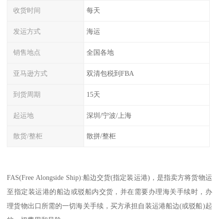
收货时间
每天
发运方式
海运
销售地点
全国各地
亚马逊方式
双清包税到FBA
到货周期
15天
起运地
深圳/宁波/上海
散货/整柜
散拼/整柜
FAS(Free Alongside Ship):船边交货(指定装运港)，是指卖方将货物运
至指定装运港的船边或驳船内交货，并在需要办理海关手续时，办
理货物出口所需的一切海关手续，买方承担自装运港船边(或驳船)起