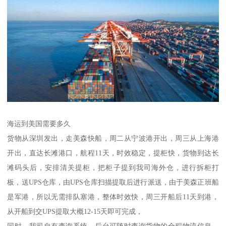
海运到美国需要多久
货物从深圳发出，走美森快船，周二从宁波港开出，周三从上海港
开出，直达长滩港口，航程11天，时效稳定，提柜快，货物到达长
滩码头后，安排清关提柜，把柜子提到我司海外仓，进行拆柜打
板，送UPS仓库，由UPS仓库扫描提取后进行派送，由于美森正班船
是军港，所以无需排队塞港，整体时效快，周三开船后11天到港，
从开船到交UPS提取大概12-15天即可完成，