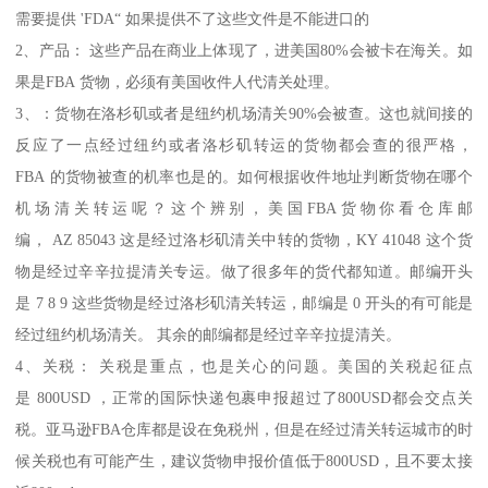
需要提供 'FDA“ 如果提供不了这些文件是不能进口的
2、产品： 这些产品在商业上体现了，进美国80%会被卡在海关。如
果是FBA 货物，必须有美国收件人代清关处理。
3、：货物在洛杉矶或者是纽约机场清关90%会被查。这也就间接的
反应了一点经过纽约或者洛杉矶转运的货物都会查的很严格，
FBA 的货物被查的机率也是的。如何根据收件地址判断货物在哪个
机场清关转运呢？这个辨别，美国FBA货物你看仓库邮
编， AZ 85043 这是经过洛杉矶清关中转的货物，KY 41048 这个货
物是经过辛辛拉提清关专运。做了很多年的货代都知道。邮编开头
是 7 8 9 这些货物是经过洛杉矶清关转运，邮编是 0 开头的有可能是
经过纽约机场清关。 其余的邮编都是经过辛辛拉提清关。
4、关税： 关税是重点，也是关心的问题。美国的关税起征点
是 800USD ，正常的国际快递包裹申报超过了800USD都会交点关
税。亚马逊FBA仓库都是设在免税州，但是在经过清关转运城市的时
候关税也有可能产生，建议货物申报价值低于800USD，且不要太接