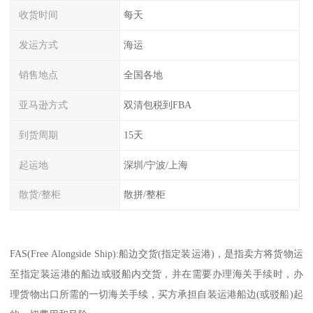
收货时间
每天
发运方式
海运
销售地点
全国各地
亚马逊方式
双清包税到FBA
到货周期
15天
起运地
深圳/宁波/上海
散货/整柜
散拼/整柜
FAS(Free Alongside Ship):船边交货(指定装运港)，是指卖方将货物运
至指定装运港的船边或驳船内交货，并在需要办理海关手续时，办
理货物出口所需的一切海关手续，买方承担自装运港船边(或驳船)起