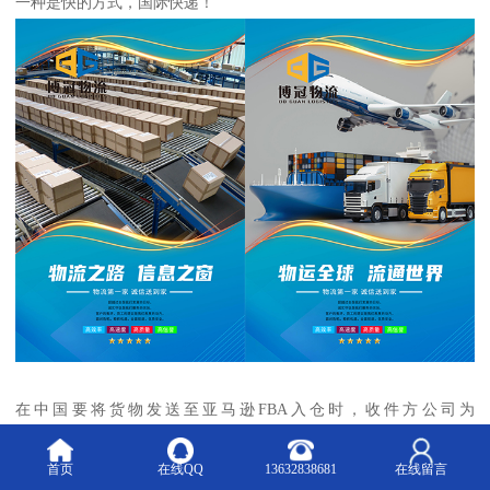
一种是快的方式，国际快递！
在中国要将货物发送至亚马逊FBA入仓时，收件方公司为
AMAZON（亚马逊）或美国FBA(Fulfillment by Amazon：亚马逊提
首页
在线QQ
13632838681
在线留言
供的代发货业务)。因为AMAZON（亚马逊）是一间网络电子商务公