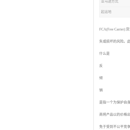
亚马逊方式
起运地
FCA(Free C
失或损坏的风险。
什么是
反
倾
销
是指一个为保护自
商将产品以的价格
免于受到不公平竞