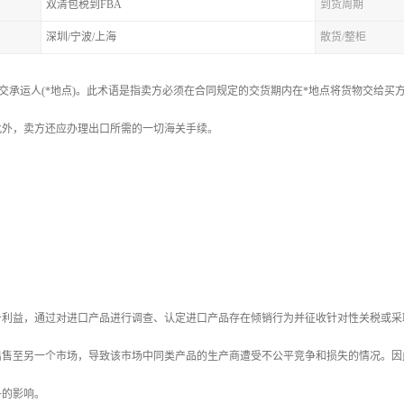
双清包税到FBA
到货周期
深圳/宁波/上海
散货/整柜
arrier):货交承运人(*地点)。此术语是指卖方必须在合同规定的交货期内在*地点将货
此外，卖方还应办理出口所需的一切海关手续。
身利益，通过对进口产品进行调查、认定进口产品存在倾销行为并征收针对性关税或采
出售至另一个市场，导致该市场中同类产品的生产商遭受不公平竞争和损失的情况。因
争的影响。