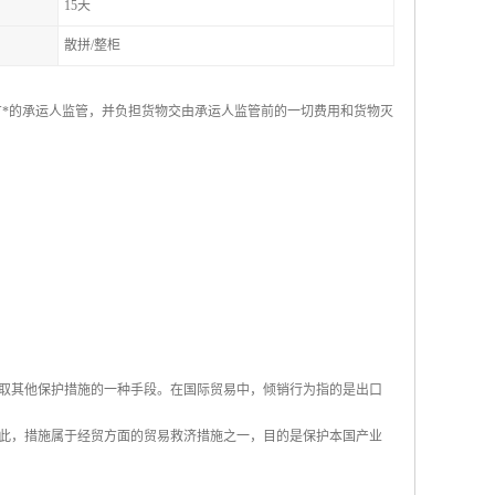
15天
散拼/整柜
物交给买方*的承运人监管，并负担货物交由承运人监管前的一切费用和货物灭
取其他保护措施的一种手段。在国际贸易中，倾销行为指的是出口
此，措施属于经贸方面的贸易救济措施之一，目的是保护本国产业