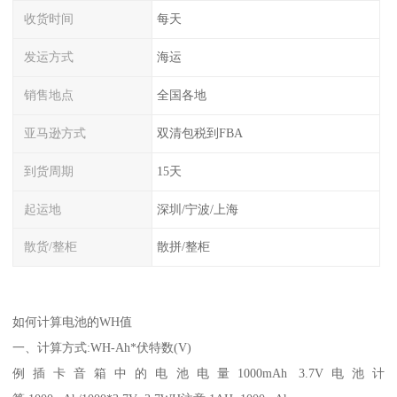
收货时间
每天
发运方式
海运
销售地点
全国各地
亚马逊方式
双清包税到FBA
到货周期
15天
起运地
深圳/宁波/上海
散货/整柜
散拼/整柜
如何计算电池的WH值
一、计算方式:WH-Ah*伏特数(V)
例插卡音箱中的电池电量1000mAh 3.7V电池计