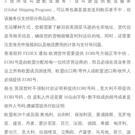
3.使用亚马逊配送服务：亚马逊提供配送服务
(Global Shipping Program)，可以将包裹直接发送到购买者手中，但
该服务仅支持部分商品品类。
无论哪种方式，您都需要了解目前美国亚马逊的仓库地址、货代信
息等相关信息，确保您的货物能够及时到达目的地。同时，还需要
注意海关申报规则以及物流费用的计算与支付等问题。
香港联邦 FEDEX 通知:欧洲货件需要提供 EORI号方能正常中转，
EORI号是由欧盟分配给每一位经济营运商的，而且必须在其业务营
运之所有欧盟成员国使用。欧盟出口商/寄件人或欧盟进口商/收件人
必须提供 EORI号。
税仓 英国暂时不强制付款证明和提供EORI号码，意大利不用提供
EORI号码，但 是私人件还是要 16位由字母+数字组成的税号或者是
收件人号码;挪威需提供付款证明.
欧盟有28个成员国:奥地利、比利时、保加利亚、塞浦路斯、克罗地
亚、捷克、丹麦、爱沙尼亚、芬兰、法国。 德国、希腊、匈牙利、
爱尔兰、意大利、拉脱维亚、立陶宛、卢森堡、马耳他、荷兰、波