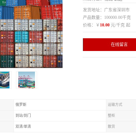
发货地址：广东省深圳市
产品数量：100000.00千克
价格：￥
10.00
元/千克 起
在线留言
俄罗斯
运输方式
到站/到门
整柜
双清/单清
散货