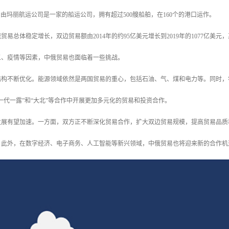
国自由玛丽航运公司是一家的船运公司，拥有超过500艘船舶，在160个的港口运作。
俄贸易总体稳定增长，双边贸易额由2014年的约95亿美元增长到2019年的1077亿美元
义、疫情等因素，中俄贸易也面临着一些挑战。
结构不断优化。能源领域依然是两国贸易的重心，包括石油、气、煤和电力等。同时，
一代一露”和“大北”等合作中开展更加多元化的贸易和投资合作。
发展有望加速。一方面，双方正不断深化贸易合作，扩大双边贸易规模，提高贸易品质
。此外，在数字经济、电子商务、人工智能等新兴领域，中俄贸易也将迎来新的合作机