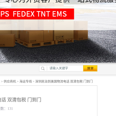
页
>
供应商机
>
海运专线
> 深圳民治到美国物流电话 双清包税 门到门
话 双清包税 门到门
览数：131