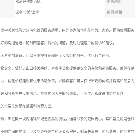
双清包税到FBA
到货周期
深圳/宁波/上海
散货/整柜
提高中美跨境海运双清包税的服务质量，内外多家船司和航司为广大客户提供优质服务
立良好的沟通通道，随时回答客户提出的问题，及时处理客户的投诉和建议。
了让客户更加满意，可以考虑提升运输速度和服务的效率，优化各个环节。
护货物安全，做好进出口报关手续，对贵重货物提供更安全的存储和运输服务。确保在
竞争力：优化价格建议和优惠活动政策，以确保客户可以获得市场的价格并提高和竞争力
时整理和分析客户反馈信息，持续优化客户服务质量，不断学习和改进服务的概念
流的主要区别是在范围和流程方面。
物流，即在同一境内运输和配送物品的流程，通常涉及的范围更小，其中常见的是仓储
在不同之间的物流，涉及到更多复杂的环节和程序，如海关清关、国际通关、国际贸易