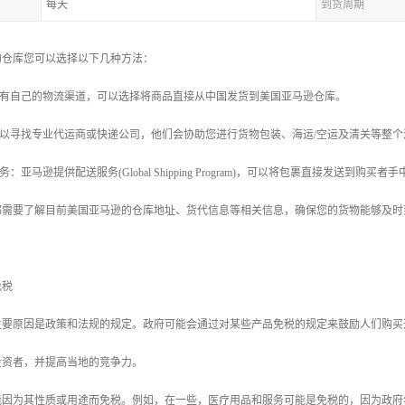
每天
到货周期
的仓库您可以选择以下几种方法：
您有自己的物流渠道，可以选择将商品直接从中国发货到美国亚马逊仓库。
可以寻找专业代运商或快递公司，他们会协助您进行货物包装、海运/空运及清关等整
：亚马逊提供配送服务(Global Shipping Program)，可以将包裹直接发送到
都需要了解目前美国亚马逊的仓库地址、货代信息等相关信息，确保您的货物能够及时
免税
主要原因是政策和法规的规定。政府可能会通过对某些产品免税的规定来鼓励人们购买
投资者，并提高当地的竞争力。
能因为其性质或用途而免税。例如，在一些，医疗用品和服务可能是免税的，因为政府