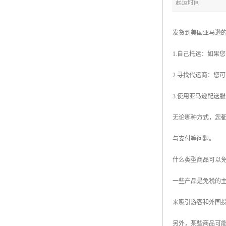
起运时间
发货到美国亚马逊
1.自己托运：如果
2.寻找代运商：您
3.使用亚马逊配送服务
无论哪种方式，您
与支付等问题。
什么类型商品可以
一些产品是免税的
来吸引游客和外国
另外，某些商品可