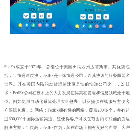
FedEx成立于1971年，总部位于美国田纳西州孟菲斯市。其优势包
括：1. 快递速度快：FedEx是一家快递公司，以其快速的服务而闻名
世界。其在美国内陆的发货运输速度是快的快递公司之一，2. 技
术：FedEx公司在技术上的大力发展使得其在管理和信息领域处于地
位。例如使用自动化系统处理大量包裹，以及提供在线服务方便客
户跟踪包裹，3. 网络：FedEx拥有性的网络，覆盖200多个，并有超
过600,000个国际运输渠道。这使得客户可以在范围内寻找佳的货运
解决方案；4. 度高：FedEx作为，其在市场上拥有良好的声誉，客户