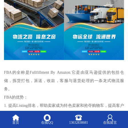
FBA的全称是Fullfillment By Amazon.它是由亚马逊提供的包括仓
储，拣货打包，派送，收款，客服与退货处理的一条龙式物流服
务。
FBA的优势：
1. 提高Listing排名，帮助卖家成为特色卖家和抢夺购物车，提高客户
的信任度。
2.仓库遍布全世界，智能化管理
首页
在线QQ
13632838681
在线留言