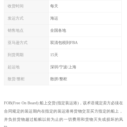
收货时间
每天
发运方式
海运
销售地点
全国各地
亚马逊方式
双清包税到FBA
到货周期
15天
起运地
深圳/宁波/上海
散货/整柜
散拼/整柜
FOB(Free On Board):船上交货(指定装运港)，该术语规定卖方必须在
合同规定的装运期内在指定的装运港将货物交至买方指定的船上，
并负担货物越过船舷以前为止的一切费用和货物灭失或损坏的风