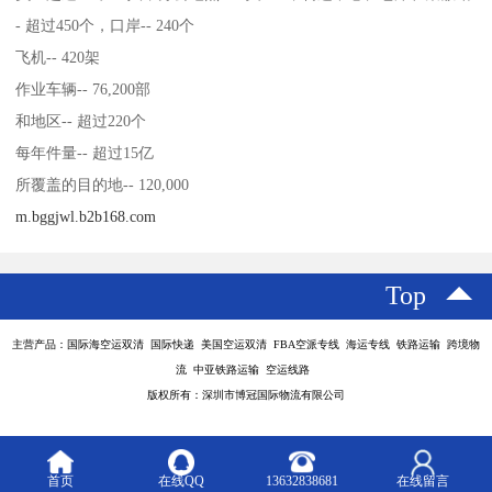
- 超过450个，口岸-- 240个
飞机-- 420架
作业车辆-- 76,200部
和地区-- 超过220个
每年件量-- 超过15亿
所覆盖的目的地-- 120,000
m.bggjwl.b2b168.com
Top
主营产品：国际海空运双清 国际快递 美国空运双清 FBA空派专线 海运专线 铁路运输 跨境物
流 中亚铁路运输 空运线路
版权所有：深圳市博冠国际物流有限公司
首页
在线QQ
13632838681
在线留言