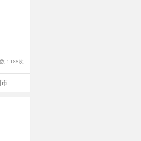
数：
188
次
圳市