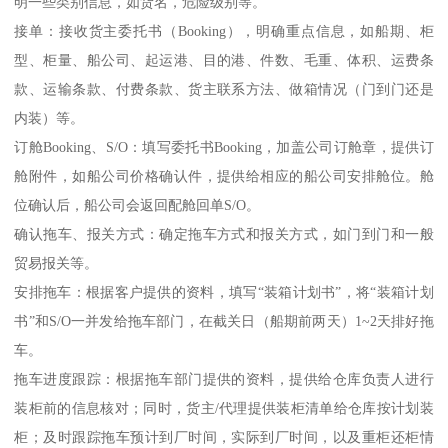
明一些类别信息，如货名，危险级别等。
接单：接收货主委托书（Booking），明确重点信息，如船期、柜
型、柜量、船公司、起运港、目的港、件数、毛重、体积、运费条
款、运输条款、付费条款、货主联系方法、做箱情况（门到门还是
内装）等。
订舱Booking、S/O：填写委托书Booking，加盖公司订舱章，提供订
舱附件，如船公司价格确认件，提供给相应的船公司安排舱位。舱
位确认后，船公司会返回配舱回单S/O。
确认拖车、报关方式：确定拖车方式和报关方式，如门到门和一般
贸易报关等。
安排拖车：根据客户提供的资料，填写“装箱计划书”，将“装箱计划
书”和S/O一并发给拖车部门，在截关日（船期前两天）1~2天排好拖
车。
拖车进度跟踪：根据拖车部门提供的资料，提供给仓库负责人进行
装柜前的信息核对；同时，货主/代理提供装柜清单给仓库按计划装
柜；及时跟踪拖车预计到厂时间，实际到厂时间，以及重柜还柜情