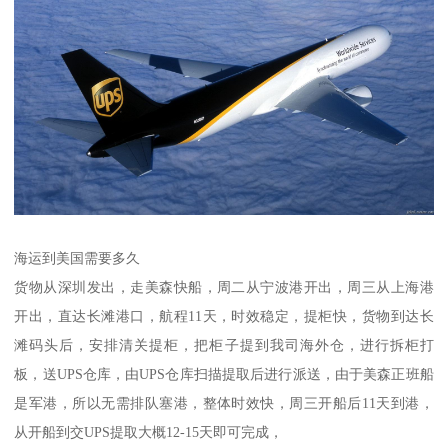
海运到美国需要多久
货物从深圳发出，走美森快船，周二从宁波港开出，周三从上海港
开出，直达长滩港口，航程11天，时效稳定，提柜快，货物到达长
滩码头后，安排清关提柜，把柜子提到我司海外仓，进行拆柜打
板，送UPS仓库，由UPS仓库扫描提取后进行派送，由于美森正班船
是军港，所以无需排队塞港，整体时效快，周三开船后11天到港，
从开船到交UPS提取大概12-15天即可完成，