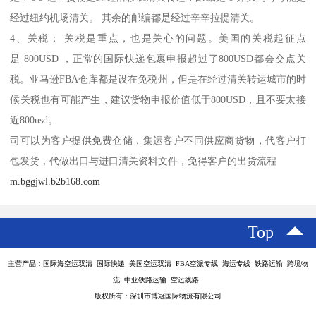
经过纽约机场清关。 其余的邮编都是经过辛辛拉提清关。
4、关税： 关税是重点，也是关心的问题。美国的关税起征点
是 800USD ，正常的国际快递包裹申报超过了800USD都会交点关
税。亚马逊FBA仓库都是设在免税州，但是在经过清关转运城市的时
候关税也有可能产生，建议货物申报价值低于800USD，且不要太接
近800usd。
司可以为客户提供免费仓储，集运客户不同供应商货物，代客户打
包发货，代做出口与进口清关资料文件，免得客户的出货流程
m.bggjwl.b2b168.com
Top
主营产品：国际海空运双清 国际快递 美国空运双清 FBA空派专线 海运专线 铁路运输 跨境物
流 中亚铁路运输 空运线路
版权所有：深圳市博冠国际物流有限公司