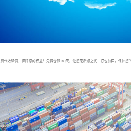
费代收验货，保障您的权益！免费仓储180天，让您无后顾之忧！打包加固，保护您