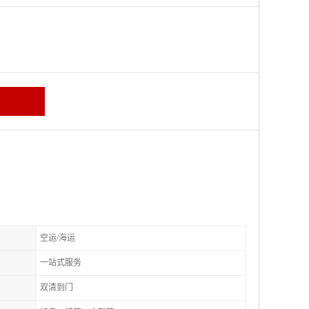
空运/海运
一站式服务
双清到门