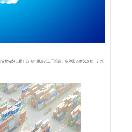
的货物完好无损！双清包税派送上门渠道，多种渠道供您选择，让您