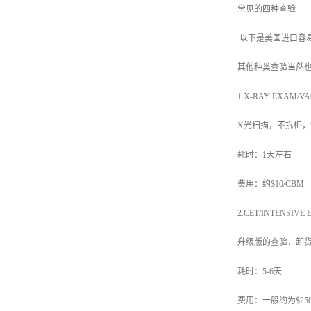
常见的四种查验
以下是美国进口容
其他种类查验当然
1.X-RAY EXAM/V
X光扫描，不拆柜
耗时：1天左右
费用：约$10/CBM
2.CET/INTENSIV
升级版的查验，卸
耗时：5-6天
费用：一般约为$25