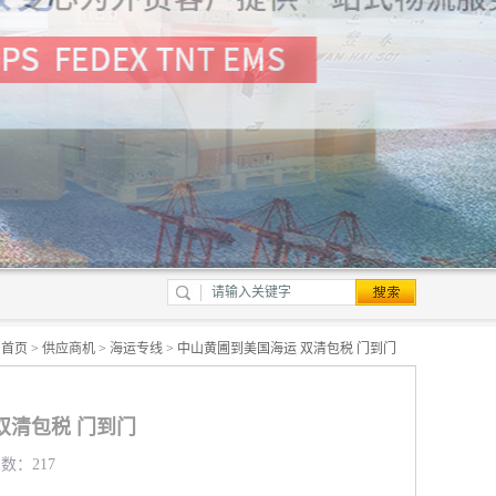
：
首页
>
供应商机
>
海运专线
> 中山黄圃到美国海运 双清包税 门到门
双清包税 门到门
览数：217