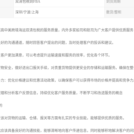
双清包税到FBA
到货周期
深圳/宁波/上海
散货/整柜
提高中美跨境海运双清包税的服务质量，内外多家船司和航司为广大客户提供优质服务
立良好的沟通通道，随时回答客户提出的问题，及时处理客户的投诉和建议。
了让客户更加满意，可以考虑提升运输速度和服务的效率，优化各个环节。
护货物安全，做好进出口报关手续，对贵重货物提供更安全的存储和运输服务。确保在
竞争力：优化价格建议和优惠活动政策，以确保客户可以获得市场的价格并提高和竞争力
时整理和分析客户反馈信息，持续优化客户服务质量，不断学习和改进服务的概念
的
代应该对货物的运输、仓储、报关等方面有扎实的专业技能，能够提供优质的服务。
货代应该具备良好的沟通技能，能够清晰地向客户传递信息，同时能够积地解决客户的