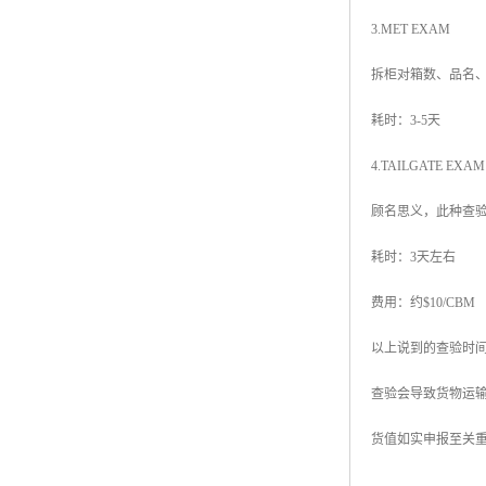
3.MET EXAM
拆柜对箱数、品名
耗时：3-5天
4.TAILGATE EXAM
顾名思义，此种查验
耗时：3天左右
费用：约$10/CBM
以上说到的查验时
查验会导致货物运
货值如实申报至关