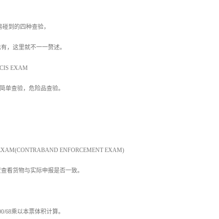
易碰到的四种查验，
也有，这里就不一一赘述。
ACIS EXAM
，简单查验，危险品查验。
E EXAM(CONTRABAND ENFORCEMENT EXAM)
货查看货物与实际申报是否一致。
00/68乘以本票体积计算。