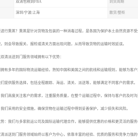
双清包税到FBA
到货周期
深圳/宁波/上海
散货/整柜
要进行熏蒸？熏蒸是针对货物及包装的一种消毒过程，是各国为保护本土自然资源不受
理，则会导致报关、报检或清关方面出现问题，从而导致货物的运输时效延误。
运双清派送到门服务领域拥有以下优势：
我们拥有多年的国际物流运输经验，熟知中国和美国之间的航线和运输规则，能够为客
：我们提供服务选择，包括全程跟踪、海运、清关、派送等，能够满足不同客户的需求。
量：我们高度关注客户的需求，注重服务质量，在整个运输过程中，保持与客户的及时
制：我们采用的安全措施，确保货物在运输过程中得到妥善保护，减少损失和风险。
格优势：我们与多家航运公司及国际运输代理合作，能够提供优惠的价格和更灵活的服
双清派送到门服务领域始终以客户为中心，依靠丰富的经验、优质的服务和竞争力强的