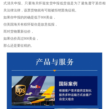
式清关申报。只要海关怀疑发货申报低货值是为了避免遵守某些相
关法律法律，该票货物就有可能被拒绝豁免征税。
如果你申报的的确是低于800美金，
但美国海关有权怀疑你是故意低报，
而对货物重新估价，
如果估价高过800美金，
那么还是要征税的。