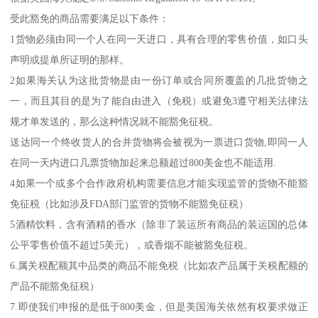
受此豁免的商品需要满足以下条件：
1货物必须由同一个人在同一天进口，具有合理的零售价值，如口头
声明或提单所证明的那样。
2如果海关认为这批货物是由一份订单或合同所覆盖的几批货物之
一，而且其目的是为了能自由进入（免税）或避免3遵守相关法律法
规才单发送的，那么这种情况就不能豁免征税。
送达同一个终收货人的合并货物将会被视为一票进口货物,即同一人
在同一天内进口几票货物加起来总额超过800美金也不能适用.
4如果一个或多个合作政府机构需要信息才能实现监管的货物不能豁
免征税（比如涉及FDA部门监管的货物不能豁免征税）
5酒精饮料，含有酒精的香水（除非了装运所有商品的装运国的总体
公平零售价值不超过5美元），或香烟不能被豁免征税。
6.属关税配额其中品类的商品不能免税（比如农产品属于关税配额的
产品不能豁免征税）
7.即使我们申报的是低于800美金，但是美国海关依然有权要求做正