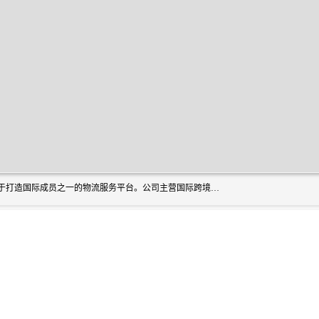
深圳市博冠国际物流有限公司是一家国际化物流公司，致力于打造国际成员之一的物流服务平台。公司主营国际跨境运输业务，提供国际快递、FBA空派专线、国际海空运、国际空运专线、中欧铁路运输等国际海空运、国际快递、国际铁路运输及跨境专线物流等各类进出口运输方面的业务。