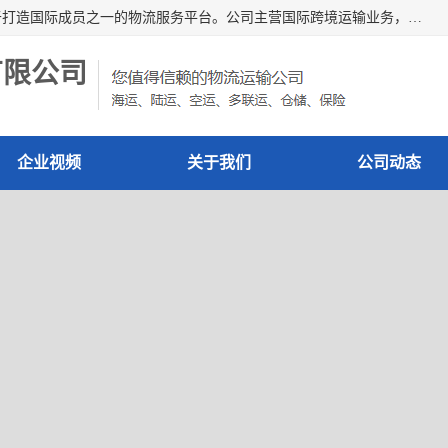
深圳市博冠国际物流有限公司是一家国际化物流公司，致力于打造国际成员之一的物流服务平台。公司主营国际跨境运输业务，提供国际快递、FBA空派专线、国际海空运、国际空运专线、中欧铁路运输等国际海空运、国际快递、国际铁路运输及跨境专线物流等各类进出口运输方面的业务。
有限公司
企业视频
关于我们
公司动态